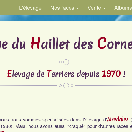
L'élevage
Nos races
Vente
Albums
H
C
ge du
aillet des
orne
E
T
1970
levage de
erriers depuis
!
 nous nous sommes spécialisées dans l'élevage d'
Airedales
(
1980). Mais, nous avons aussi "craqué" pour d'autres races e